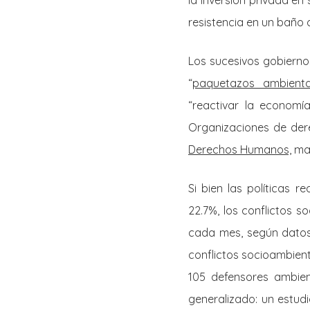
la inversión privada en 
resistencia en un baño 
Los sucesivos gobierno
“
paquetazos ambienta
“reactivar la economía
Organizaciones de der
Derechos Humanos,
man
Si bien las políticas r
22.7%, los conflictos 
cada mes, según dato
conflictos socioambient
105 defensores ambien
generalizado: un estud