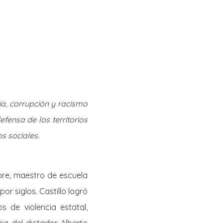
Twitter
Facebook
Youtube
Email
se
Series
Contribute
ia, corrupción y racismo
efensa de los territorios
s sociales.
ibre, maestro de escuela
r siglos. Castillo logró
 de violencia estatal,