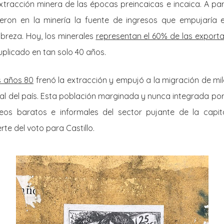
xtracción minera de las épocas preincaicas e incaica. A part
ieron en la minería la fuente de ingresos que empujaría e
obreza. Hoy, los minerales
representan el 60% de las export
plicado en tan solo 40 años.
s años 80
frenó la extracción y empujó a la migración de mi
tal del país. Esta población marginada y nunca integrada por
eos baratos e informales del sector pujante de la capita
te del voto para Castillo.