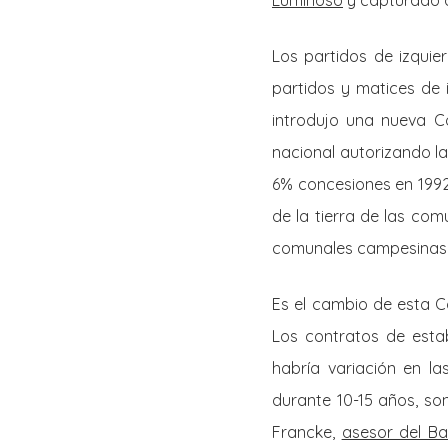
Luminoso
y capturado a
Los partidos de izqui
partidos y matices de i
introdujo una nueva Co
nacional autorizando la
6% concesiones en 1992
de la tierra de las co
comunales campesinas 
Es el cambio de esta C
Los contratos de estab
habría variación en l
durante 10-15 años, so
Francke,
asesor del B