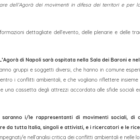
e dell’Agorà dei movimenti in difesa dei territori e per l
ormazioni dettagliate dell’evento, delle plenarie e delle trac
 L’Agorà di Napoli sarà ospitata
nella Sala dei Baroni e nel
ranno gruppi e soggetti diversi, che hanno in comune esperi
ntro i conflitti ambientali, e che vogliano riflettere insiem
te una cassetta degli attrezzi accordata alle sfide sociali
 saranno i/le rappresentanti di movimenti sociali, di co
e da tutta Italia, singoli e attivisti, e i ricercatori e le ric
impegnati/e nell’analisi critica dei conflitti ambientali e nell