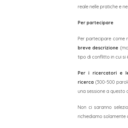
reale nelle pratiche e neg
Per partecipare
Per partecipare come r
breve descrizione
(max
tipo di conflitto in cui si 
Per i ricercatori e 
ricerca
(300-500 parole)
una sessione a questo de
Non ci saranno selezion
richiediamo solamente d