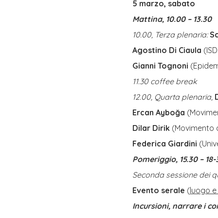
5 marzo, sabato
Mattina, 10.00 – 13.30
10.00, Terza plenaria:
Sc
Agostino Di Ciaula
(ISD
Gianni Tognoni
(Epidem
11.30 coffee break
12.00, Quarta plenaria,
Ercan Ayboğa
(Movimen
Dilar Dirik
(Movimento 
Federica Giardini
(Univ
Pomeriggio, 15.30 – 18-
Seconda sessione dei qua
Evento serale
(
luogo e
Incursioni, narrare i co