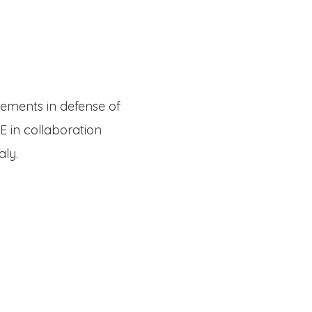
Twitter
Facebook
Youtube
Email
se
Series
Contribute
vements in defense of
E in collaboration
aly.