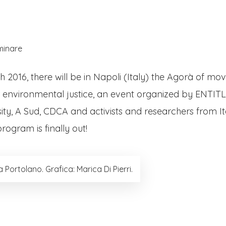
About Us
Posts
minare
 2016, there will be in Napoli (Italy) the Agorà of mo
or environmental justice, an event organized by ENTITL
ity, A Sud, CDCA and activists and researchers from It
rogram is finally out!
a Portolano. Grafica: Marica Di Pierri.