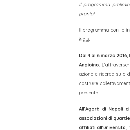
Il programma preliminar
pronto!
Il programma con le inf
è
qui
.
Dal 4 al 6 marzo 2016,
Angioino
.
L’attraverse
azione e ricerca su e de
costruire collettivamen
presente.
All’Agorà di Napoli ci
associazioni di quartier
affiliati all’università
, 