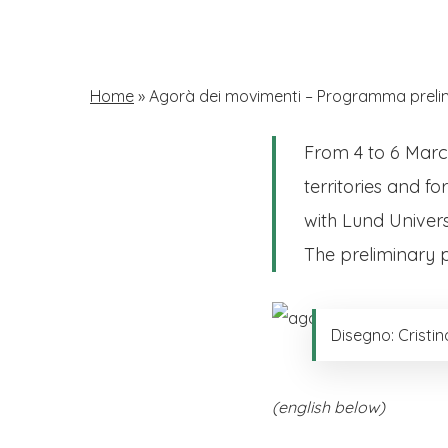
Skip
to
main
Home
»
Agorà dei movimenti – Programma preli
content
From 4 to 6 March
Hit enter to search or ESC to close
territories and f
with Lund Univers
The preliminary p
Disegno: Cristin
(english below)