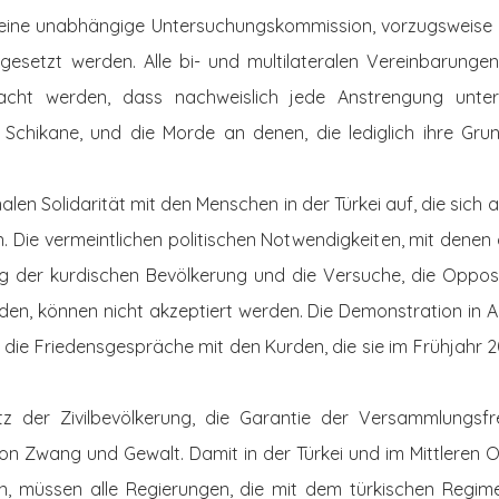
eine unabhängige Untersuchungskommission, vorzugsweise 
ngesetzt werden. Alle bi- und multilateralen Vereinbarunge
cht werden, dass nachweislich jede Anstrengung unte
 Schikane, und die Morde an denen, die lediglich ihre Grun
alen Solidarität mit den Menschen in der Türkei auf, die sich a
. Die vermeintlichen politischen Notwendigkeiten, mit denen 
ng der kurdischen Bevölkerung und die Versuche, die Oppo
den, können nicht akzeptiert werden. Die Demonstration in A
, die Friedensgespräche mit den Kurden, die sie im Frühjahr
z der Zivilbevölkerung, die Garantie der Versammlungsfre
on Zwang und Gewalt. Damit in der Türkei und im Mittleren 
n, müssen alle Regierungen, die mit dem türkischen Regim