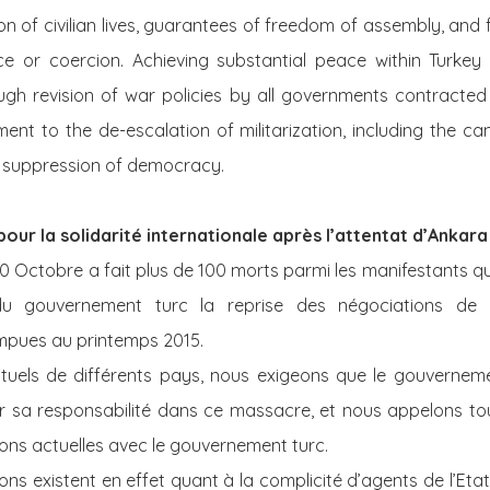
ion of civilian lives, guarantees of freedom of assembly, and 
 or coercion. Achieving substantial peace within Turkey 
h revision of war policies by all governments contracted 
t to the de-escalation of militarization, including the ca
t suppression of democracy.
pour la solidarité internationale après l’attentat d’Ankara
10 Octobre a fait plus de 100 morts parmi les manifestants qu
u gouvernement turc la reprise des négociations de 
ompues au printemps 2015.
llectuels de différents pays, nous exigeons que le gouverne
 sa responsabilité dans ce massacre, et nous appelons to
ions actuelles avec le gouvernement turc.
ns existent en effet quant à la complicité d’agents de l’Eta