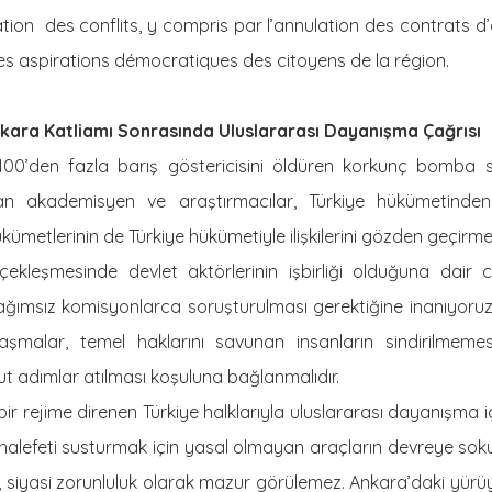
sation des conflits, y compris par l’annulation des contrats d
les aspirations démocratiques des citoyens de la région.
ara Katliamı Sonrasında Uluslararası Dayanışma Çağrısı
00’den fazla barış göstericisini öldüren korkunç bomba sal
n akademisyen ve araştırmacılar, Türkiye hükümetinden
ümetlerinin de Türkiye hükümetiyle ilişkilerini gözden geçirmel
ekleşmesinde devlet aktörlerinin işbirliği olduğuna dair ci
a bağımsız komisyonlarca soruşturulması gerektiğine inanıyoruz
nlaşmalar, temel haklarını savunan insanların sindirilmeme
ut adımlar atılması koşuluna bağlanmalıdır.
ir rejime direnen Türkiye halklarıyla uluslararası dayanışma i
halefeti susturmak için yasal olmayan araçların devreye sok
siyasi zorunluluk olarak mazur görülemez. Ankara’daki yürü