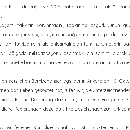
rtlerle sürdürdüğü ve 2015 baharında askıya aldığı barış
.
n yaşam hakkının korunmasını, toplanma özgürlüğünün güve
rınmış özgür ve açık seçimlerin sağlanmasını talep ediyoruz.
sı için, Türkiye rejimiyle anlaşmalı olan tüm hükümetlerin sav
ri, bölgede militarizasyonu azaltmak için samimi olarak s
 şiddetle bastırılmasına vesile olan silah satışlarının iptali de 
 entsetzlichen Bombenanschlags, der in Ankara am 10. Okto
nen das Leben gekostet hat, rufen wir, die unterzeichnend
 die türkische Regierung dazu auf, für diese Ereignisse 
tliche Regierungen dazu auf, ihre Beziehungen zur türkische
Vorwürfe einer Komplizenschaft von Staatsakteuren am 