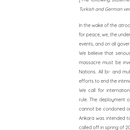
Turkish and German ver
In the wake of the atro
for peace, we, the unde
events, and on all gover
We believe that seriou
massacre must be inve
Nations. All bi- and m
efforts to end the inti
We call for internation
rule. The deployment o
cannot be condoned or 
Ankara was intended to
called off in spring of 2