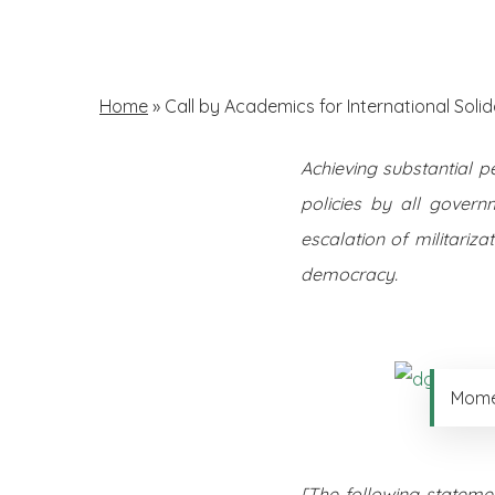
Skip
to
main
Home
»
Call by Academics for International Soli
content
Achieving substantial 
Hit enter to search or ESC to close
policies by all gover
escalation of militariza
democracy.
Momen
[The following stateme