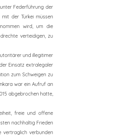
unter Federführung der
n mit der Türkei müssen
rnommen wird, um die
drechte verteidigen, zu
utoritärer und illegitimer
der Einsatz extralegaler
sition zum Schweigen zu
nkara war ein Aufruf an
 2015 abgebrochen hatte,
iheit, freie und offene
Osten nachhaltig Frieden
e vertraglich verbunden