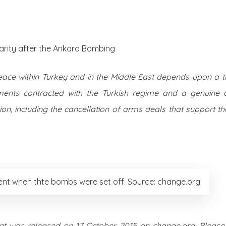
About Us
Posts
darity after the Ankara Bombing
peace within Turkey and in the Middle East depends upon a t
nments contracted with the Turkish regime and a genuine
tion, including the cancellation of arms deals that support t
t when thte bombs were set off. Source: change.org.
nt was released on 17 October 2015 on change.org. Please 