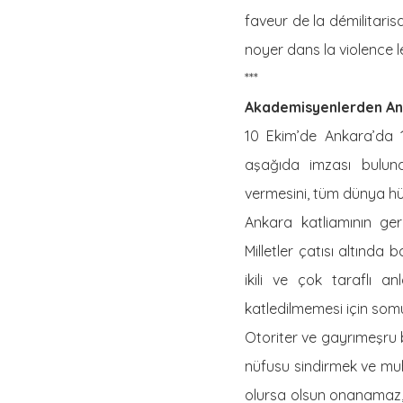
faveur de la démilitari
noyer dans la violence 
***
Akademisyenlerden Ank
10 Ekim’de Ankara’da 1
aşağıda imzası buluna
vermesini, tüm dünya hük
Ankara katliamının gerç
Milletler çatısı altınd
ikili ve çok taraflı a
katledilmemesi için som
Otoriter ve gayrımeşru b
nüfusu sindirmek ve mu
olursa olsun onanamaz, 