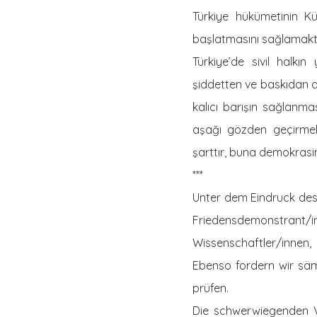
Türkiye hükümetinin Kü
başlatmasını sağlamaktı
Türkiye’de sivil halkı
şiddetten ve baskıdan a
kalıcı barışın sağlanma
aşağı gözden geçirmele
şarttır, buna demokrasinin
***
Unter dem Eindruck des
Friedensdemonstrant/in
Wissenschaftler/innen,
Ebenso fordern wir säm
prüfen.
Die schwerwiegenden 