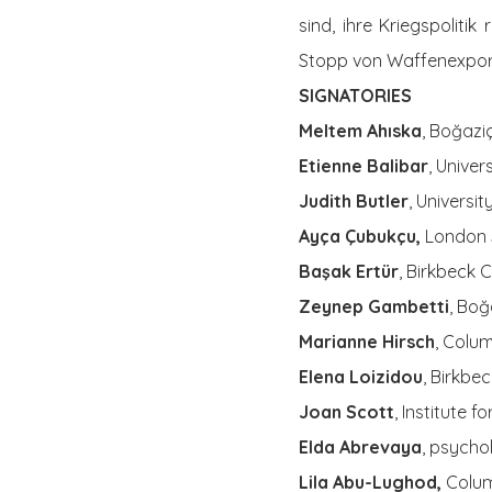
sind, ihre Kriegspolitik
Stopp von Waffenexport
SIGNATORIES
Meltem Ahıska
, Boğaziç
Etienne Balibar
, Univer
Judith Butler
, Universit
Ayça Çubukçu,
London 
Başak Ertür
, Birkbeck 
Zeynep Gambetti
, Boğ
Marianne Hirsch
, Colum
Elena Loizidou
, Birkbe
Joan Scott
, Institute 
Elda Abrevaya
, psycho
Lila Abu-Lughod,
Colum