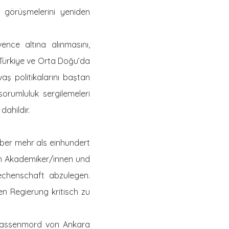
 görüşmelerini yeniden
nce altına alınmasını,
 Türkiye ve Orta Doğu’da
aş politikalarını baştan
orumluluk sergilemeleri
dahildir.
ber mehr als einhundert
en Akademiker/innen und
Rechenschaft abzulegen.
n Regierung kritisch zu
Massenmord von Ankara