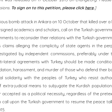
sions.
To sign on to this petition, please click
here
.
]
cious bomb attack in Ankara on 10 October that killed over
rsigned academics and scholars, call on the Turkish governm
nments to reconsider their relations with the Turkish governm
s claims alleging the complicity of state agents in the per
stigated by independent commissions, preferably under t
ulti-lateral agreements with Turkey should be made condit
midation, harassment, and murder of those who defend their ba
al solidarity with the peoples of Turkey who resist author
f extra-judicial means to subjugate the Kurdish population
accepted as a political necessity, regardless of the pretex
 call upon the Turkish government to resume the peace talks
015.