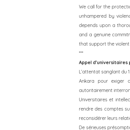
We call for the protect
unhampered by violence
depends upon a thoroug
and a genuine commitmen
that support the violen
***
Appel d’universitaires 
L’attentat sanglant du 
Ankara pour exiger d
autoritairement interr
Universitaires et inte
rendre des comptes sur
reconsidérer leurs relat
De sérieuses présomptio