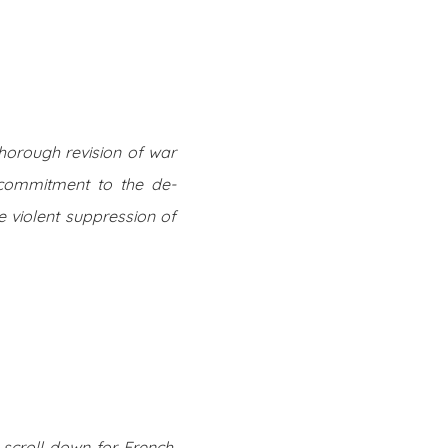
Twitter
Facebook
Youtube
Email
se
Series
Contribute
horough revision of war
 commitment to the de-
he violent suppression of
scroll down for French,