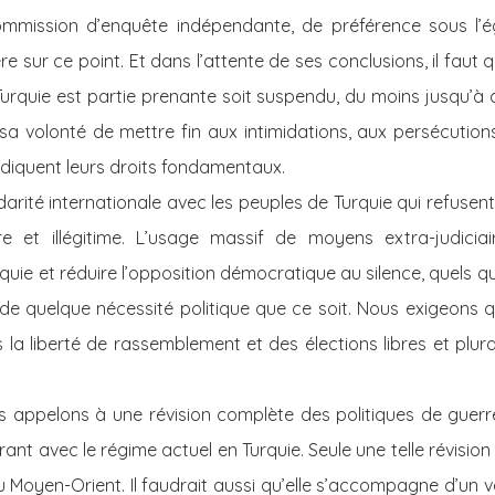
commission d’enquête indépendante, de préférence sous l’é
ère sur ce point. Et dans l’attente de ses conclusions, il faut 
 Turquie est partie prenante soit suspendu, du moins jusqu’
sa volonté de mettre fin aux intimidations, aux persécution
ndiquent leurs droits fondamentaux.
darité internationale avec les peuples de Turquie qui refusent
re et illégitime. L’usage massif de moyens extra-judicia
uie et réduire l’opposition démocratique au silence, quels qu
de quelque nécessité politique que ce soit. Nous exigeons 
es la liberté de rassemblement et des élections libres et plura
s appelons à une révision complète des politiques de guerre
nt avec le régime actuel en Turquie. Seule une telle révisio
u Moyen-Orient. Il faudrait aussi qu’elle s’accompagne d’un