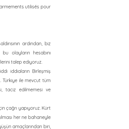
’armements utilisés pour
dırısının ardından, biz
 bu olayların hesabını
erini talep ediyoruz.
ddi iddiaların Birleşmiş
. Türkiye ile mevcut tüm
si, taciz edilmemesi ve
çin çağrı yapıyoruz. Kürt
ulması her ne bahaneyle
yüşün amaçlarından biri,