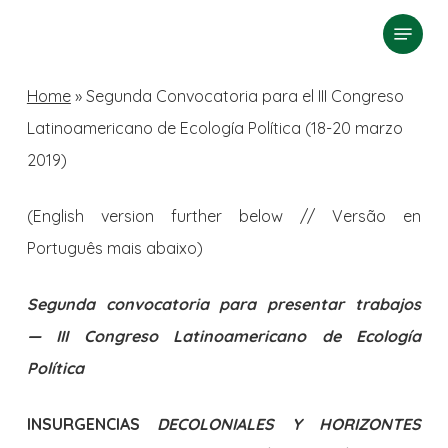
Skip
Menu
search
to
Close
main
Home
»
Segunda Convocatoria para el III Congreso
Menu
content
Latinoamericano de Ecología Política (18-20 marzo
2019)
(English version further below // Vers
ã
o en
Português mais abaixo)
Segunda convocatoria para presentar trabajos
— III Congreso Latinoamericano de Ecología
Política
INSURGENCIAS
DECOLONIALES Y HORIZONTES