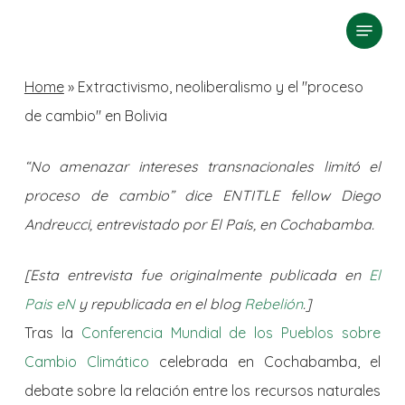
Skip
Menu
search
to
Close
main
Home
»
Extractivismo, neoliberalismo y el "proceso
Menu
content
de cambio" en Bolivia
“No amenazar intereses transnacionales limitó el
proceso de cambio” dice ENTITLE fellow Diego
Andreucci, entrevistado por El País, en Cochabamba.
[Esta entrevista fue originalmente publicada en
El
Pais eN
y republicada en el blog
Rebelión
.]
Tras la
Conferencia Mundial de los Pueblos sobre
Cambio Climático
celebrada en Cochabamba, el
debate sobre la relación entre los recursos naturales