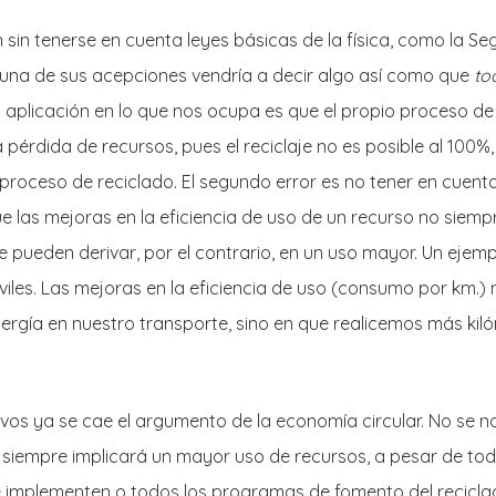
n sin tenerse en cuenta leyes básicas de la física, como la S
una de sus acepciones vendría a decir algo así como que
to
a aplicación en lo que nos ocupa es que el propio proceso de
a pérdida de recursos, pues el reciclaje no es posible al 100%,
 proceso de reciclado. El segundo error es no tener en cuent
ue las mejoras en la eficiencia de uso de un recurso no siemp
e pueden derivar, por el contrario, en un uso mayor. Un ejemp
les. Las mejoras en la eficiencia de uso (consumo por km.)
ía en nuestro transporte, sino en que realicemos más kil
vos ya se cae el argumento de la economía circular. No se no
iempre implicará un mayor uso de recursos, a pesar de todas
e implementen o todos los programas de fomento del reciclad