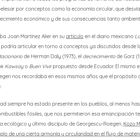
esar por conceptos como la economía circular, que desvía
crecimiento económico y de sus consecuencias tanto ambient
a Joan Martínez Alier en su
artículo
en el diario mexicano
L
 podría articular en torno a conceptos ya discutidos desde 
tacionario
de Herman Daly (1973), el
decrecimiento
de Gorz (1
k Kawsay
o
Buen Vivir
propuesto desde Ecuador. El mismo 
egen nos recordaba en esos mismos años que el propósito 
a
.
idad siempre ha estado presente en los pueblos, al menos has
ombustibles fósiles, que nos permitieron esa emancipación tem
a ecológico y último discípulo de Georgescu-Roegen,
Kozo 
plo de una cierta armonía y circularidad en el flujo de materi