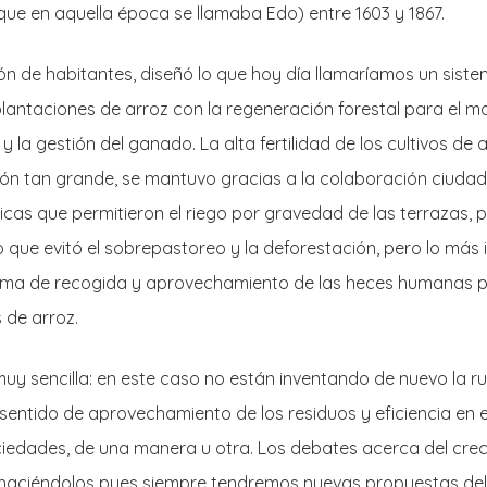
e en aquella época se llamaba Edo) entre 1603 y 1867.
ón de habitantes, diseñó lo que hoy día llamaríamos un siste
 plantaciones de arroz con la regeneración forestal para el m
y la gestión del ganado. La alta fertilidad de los cultivos de
ón tan grande, se mantuvo gracias a la colaboración ciudada
icas que permitieron el riego por gravedad de las terrazas, p
lo que evitó el sobrepastoreo y la deforestación, pero lo más
tema de recogida y aprovechamiento de las heces humanas p
 de arroz.
 muy sencilla: en este caso no están inventando de nuevo la rue
 sentido de aprovechamiento de los residuos y eficiencia en 
iedades, de una manera u otra. Los debates acerca del creci
 haciéndolos pues siempre tendremos nuevas propuestas de