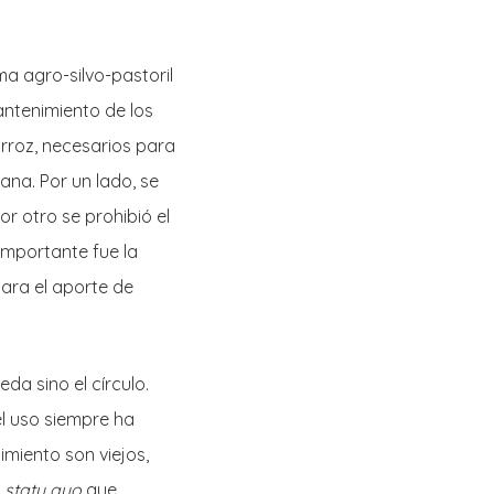
ma agro-silvo-pastoril
antenimiento de los
 arroz, necesarios para
na. Por un lado, se
or otro se prohibió el
 importante fue la
ara el aporte de
da sino el círculo.
el uso siempre ha
miento son viejos,
l
statu quo
que