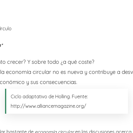
About Us
Posts
írculo
n*
to crecer? Y sobre todo ¿a qué coste?
la economía circular no es nueva y contribuye a desv
económico y sus consecuencias.
Ciclo adaptativo de Holling. Fuente:
http://www.alliancemagazine.org/
lar bastante de
economía circular
en las discusiones acerca 