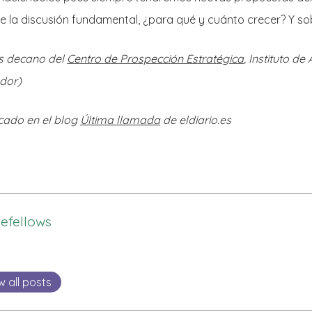
e la discusión fundamental, ¿para qué y cuánto crecer? Y s
s decano del
Centro de Prospección Estratégica
, Instituto de
ador)
licado en el blog
Última llamada
de eldiario.es
tlefellows
w all posts