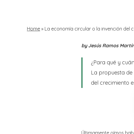
Skip
to
main
Home
»
La economía circular o la invención del c
content
by Jesús Ramos Martí
Hit enter to search or ESC to close
¿Para qué y cuán
La propuesta de 
del crecimiento 
Últimamente oímos hab